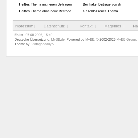
Heißes Thema mit neuen Beiträgen
Beinhaltet Beiträge von dir
Heißes Thema ohne neue Beiträge
Geschlossenes Thema
Impressum
|
Datenschutz
|
Kontakt
|
Magenlos
|
Na
Es ist:
07.08.2026, 15:49
Deutsche Übersetzung:
MyBB.de
, Powered by
MyBB
, © 2002-2026
MyBB Group
.
Theme by:
Vintagedaddyo